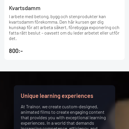
Kvartsdamm
I arbete med betong, bygg och stenprodukter kan
kvartsdamm förekomma. Den här kursen ger dig
kunskap för att arbeta säkert, förebygga exponering och
fatta rätt beslut – oavsett om du leder arbetet eller utför
det.
800:-
Unique learning experiences
At Trainor, we create custom-designed,
animated films to create engaging content
that provides you with exceptional learning
experiences. In a world that demands
increasing competence, efficiency, and