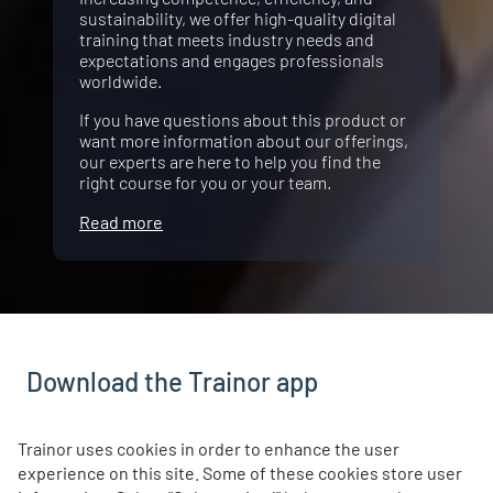
sustainability, we offer high-quality digital
training that meets industry needs and
expectations and engages professionals
worldwide.
If you have questions about this product or
want more information about our offerings,
our experts are here to help you find the
right course for you or your team.
Read more
Download the Trainor app
With the Trainor app, you can take eLearning courses
Trainor uses cookies in order to enhance the user
directly from your mobile or tablet, even if you don't have
experience on this site. Some of these cookies store user
coverage. The app is free, and you log in with the same