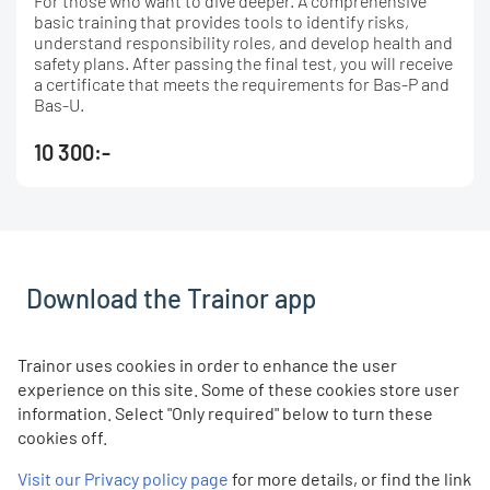
For those who want to dive deeper. A comprehensive
basic training that provides tools to identify risks,
understand responsibility roles, and develop health and
safety plans. After passing the final test, you will receive
a certificate that meets the requirements for Bas-P and
Bas-U.
10 300:-
Download the Trainor app
With the Trainor app, you can take eLearning courses
Trainor uses cookies in order to enhance the user
directly from your mobile or tablet, even if you don't have
experience on this site. Some of these cookies store user
coverage. The app is free, and you log in with the same
information. Select "Only required" below to turn these
username and password you usually use on trainor.no.
cookies off.
DOWNLOAD
DOWNLOAD
Visit our Privacy policy page
for more details, or find the link
App Store
Google Play