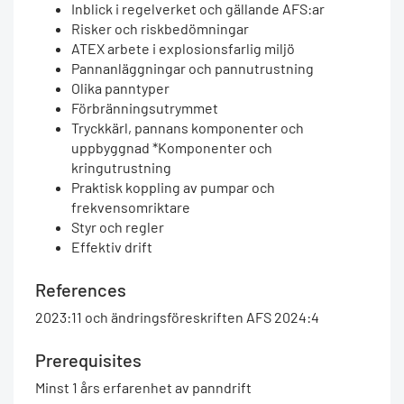
Inblick i regelverket och gällande AFS:ar
Risker och riskbedömningar
ATEX arbete i explosionsfarlig miljö
Pannanläggningar och pannutrustning
Olika panntyper
Förbränningsutrymmet
Tryckkärl, pannans komponenter och
uppbyggnad *Komponenter och
kringutrustning
Praktisk koppling av pumpar och
frekvensomriktare
Styr och regler
Effektiv drift
References
2023:11 och ändringsföreskriften AFS 2024:4
Prerequisites
Minst 1 års erfarenhet av panndrift